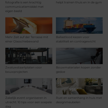
fotografie is een krachtig
helpt trainen thuis en in de gym
communicatiemiddel met
eigen beeld
Mehr Zeit auf der Terrasse mit
Ballastlood kiezen voor
einer Glasschiebewand
stabiliteit en contragewicht
Zwaluwstaartplaten voor
Bouwmaterialen kopen zonder
bouwprojecten
gedoe
Zakelijk event organiseren in
Rust en samenhang in huis met
utrecht: 10 tips voor een soepele
designmeubelen
dag