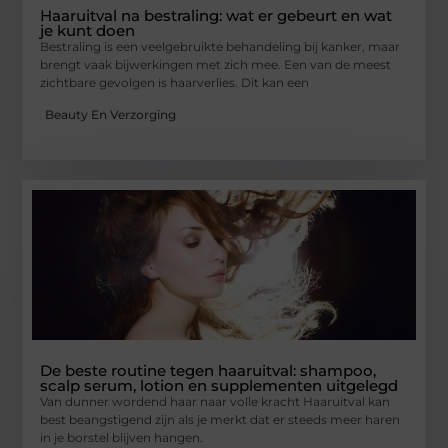
Haaruitval na bestraling: wat er gebeurt en wat
je kunt doen
Bestraling is een veelgebruikte behandeling bij kanker, maar
brengt vaak bijwerkingen met zich mee. Een van de meest
zichtbare gevolgen is haarverlies. Dit kan een
Beauty En Verzorging
De beste routine tegen haaruitval: shampoo,
scalp serum, lotion en supplementen uitgelegd
Van dunner wordend haar naar volle kracht Haaruitval kan
best beangstigend zijn als je merkt dat er steeds meer haren
in je borstel blijven hangen.