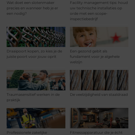
Wat doet een slotenmaker
Facility management tips: houd
precies en wanneer heb je er
uw technische installaties op
een nodig?
orde met een scope-
inspectiebedrijf
Draaipoort kopen, zo kies je de
Een gezond gebit als
juiste poort voor jouw oprit
fundament voor je algehele
welzijn
Traumasensitief werken in de
De veelzijdigheid van staaldraad
praktijk
Professionele zakelijke
Fitnessapparatuur die je écht