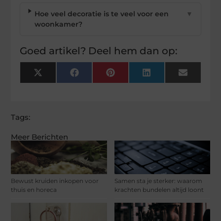
Hoe veel decoratie is te veel voor een
▼
woonkamer?
Goed artikel? Deel hem dan op:
X
Facebook
Pinterest
LinkedIn
Email
(Twitter)
Tags:
Meer Berichten
Bewust kruiden inkopen voor
Samen sta je sterker: waarom
thuis en horeca
krachten bundelen altijd loont