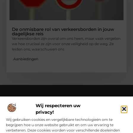
De onmisbare rol van verkeersborden in jouw
dagelijkse reis
Verkeersborden zijn overal om ons heen, maar vaak vergeten
we hoe cruciaal ze zijn voor onze veiligheid op de weg. Ze
leiden ons, waarschuwen ons
Aanbiedingen
Wij respecteren uw
Over Class Actions
privacy!
Classactions.nl – Van dagelijkse inspiratie tot bijzondere
verhalen.
Verken artikelen en blogs die je informeren,
Wij gebruiken cookies en vergelijkbare technologieën om te
inspireren en bewust maken van alles wat er speelt in de
begrijpen hoe u onze website gebruikt en om uw ervaring te
wereld.
verbeteren. Deze cookies worden voor verschillende doeleinden