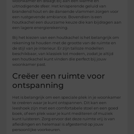
woonkamer en draagt bij aan een warme en
uitnodigende sfeer. Het knisperende geluid van
brandend hout en de dansende vlammen zorgen voor
een rustgevende ambiance. Bovendien is een
houtkachel een duurzame keuze die kan bijdragen aan
een lagere energierekening.
Bij het kiezen van een houtkachel is het belangrijk om
rekening te houden met de grootte van de ruimte en
de stijl van je interieur. Er zijn talloze modellen
beschikbaar, van klassiek tot modern, zodat je altijd
een houtkachel kunt vinden die perfect bij jouw
woonkamer past.
Creëer een ruimte voor
ontspanning
Het is belangrijk om een speciale plek in je woonkamer
te creëren waar je kunt ontspannen. Dit kan een
leeshoek zijn met een comfortabele stoel en een goed
boek, of een plek waar je kunt mediteren of muziek
kunt luisteren. Zorg ervoor dat deze ruimte vrij is van
afleidingen en helemaal is afgestemd op jouw
persoonlijke voorkeuren.