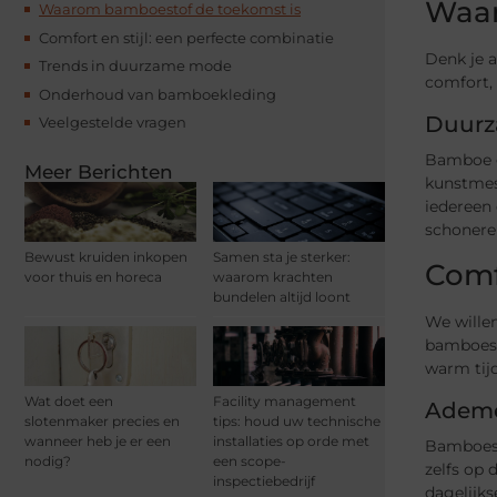
Waar
Waarom bamboestof de toekomst is
Comfort en stijl: een perfecte combinatie
Denk je 
Trends in duurzame mode
comfort,
Onderhoud van bamboekleding
Duurz
Veelgestelde vragen
Bamboe gr
Meer Berichten
kunstmes
iedereen 
schonere
Bewust kruiden inkopen
Samen sta je sterker:
Comf
voor thuis en horeca
waarom krachten
bundelen altijd loont
We willen
bamboest
warm tijd
Wat doet een
Facility management
Ademe
slotenmaker precies en
tips: houd uw technische
wanneer heb je er een
installaties op orde met
Bamboesto
nodig?
een scope-
zelfs op 
inspectiebedrijf
dagelijks