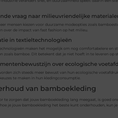
ndustrie verandert snel, en duurzaamheid speelt daarin een steed
nde vraag naar milieuvriendelijke materiale
eer mensen kiezen voor duurzame modeopties zoals bamboestof
n over de impact van fast fashion op het milieu.
tie in textieltechnologieën
echnologieën maken het mogelijk om nog comfortabelere en stijl
n zoals bamboe. Dit betekent dat je niet hoeft in te leveren op s
mentenbewustzijn over ecologische voetaf
orden zich steeds meer bewust van hun ecologische voetafdruk
keuzes te maken in hun kledingconsumptie.
rhoud van bamboekleding
r te zorgen dat jouw bamboekleding lang meegaat, is goed onder
 hoe je jouw bamboekleding het beste kunt onderhouden, kun je 