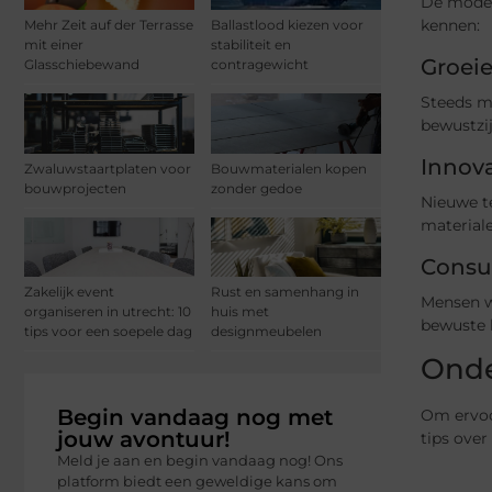
De mode-i
kennen:
Mehr Zeit auf der Terrasse
Ballastlood kiezen voor
mit einer
stabiliteit en
Groeie
Glasschiebewand
contragewicht
Steeds m
bewustzij
Innova
Zwaluwstaartplaten voor
Bouwmaterialen kopen
bouwprojecten
zonder gedoe
Nieuwe t
materiale
Consu
Zakelijk event
Rust en samenhang in
Mensen w
organiseren in utrecht: 10
huis met
bewuste 
tips voor een soepele dag
designmeubelen
Onde
Begin vandaag nog met
Om ervoo
jouw avontuur!
tips over
Meld je aan en begin vandaag nog! Ons
platform biedt een geweldige kans om