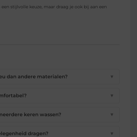
en stijlvolle keuze, maar draag je ook bij aan een
ieu dan andere materialen?
▼
mfortabel?
▼
meerdere keren wassen?
▼
elegenheid dragen?
▼