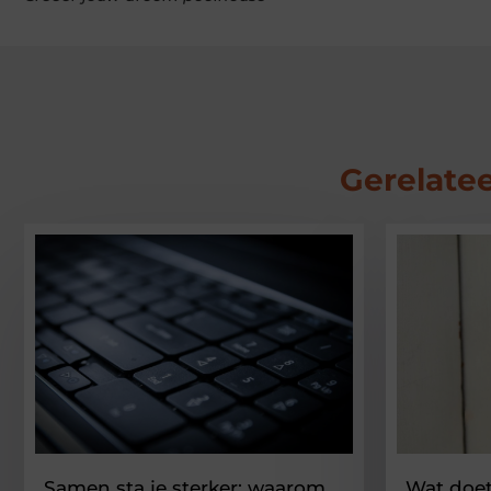
Gerelatee
Samen sta je sterker: waarom
Wat doet