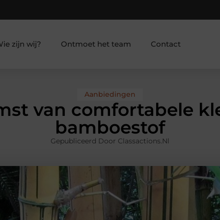
ie zijn wij?
Ontmoet het team
Contact
Aanbiedingen
mst van comfortabele kl
bamboestof
Gepubliceerd Door Classactions.nl