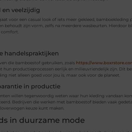
l en veelzijdig
gaat voor een casual look of iets meer gekleed, bamboekleding p
n behoudt zijn vorm, zelfs na meerdere wasbeurten. Hierdoor blijf
 comfort.
ke handelspraktijken
jven die bamboestof gebruiken, zoals
https://www.boxrstore.co
t hun productieprocessen eerlijk en milieuvriendelijk zijn. Dit 
ing niet alleen goed voor jou is, maar ook voor de planeet.
arantie in productie
ten willen tegenwoordig weten waar hun kleding vandaan kom
eerd. Bedrijven die werken met bamboestof bieden vaak gedetai
weloverwogen keuze kunt maken.
ds in duurzame mode