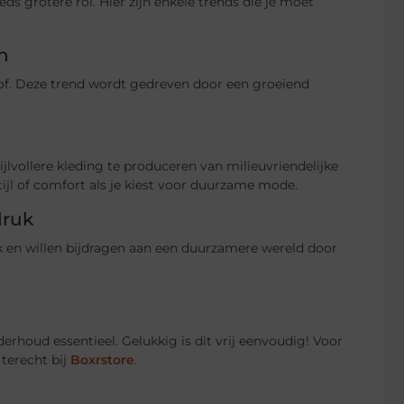
s grotere rol. Hier zijn enkele trends die je moet
n
. Deze trend wordt gedreven door een groeiend
vollere kleding te produceren van milieuvriendelijke
tijl of comfort als je kiest voor duurzame mode.
druk
 en willen bijdragen aan een duurzamere wereld door
houd essentieel. Gelukkig is dit vrij eenvoudig! Voor
terecht bij
Boxrstore
.