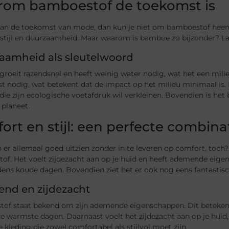
om bamboestof de toekomst is
aan de toekomst van mode, dan kun je niet om bamboestof heen. 
 stijl en duurzaamheid. Maar waarom is bamboe zo bijzonder? L
aamheid als sleutelwoord
oeit razendsnel en heeft weinig water nodig, wat het een milie
t nodig, wat betekent dat de impact op het milieu minimaal is.
die zijn ecologische voetafdruk wil verkleinen. Bovendien is het 
 planeet.
ort en stijl: een perfecte combina
 er allemaal goed uitzien zonder in te leveren op comfort, toch?
of. Het voelt zijdezacht aan op je huid en heeft ademende eige
ens koude dagen. Bovendien ziet het er ook nog eens fantastisc
nd en zijdezacht
f staat bekend om zijn ademende eigenschappen. Dit betekent dat 
de warmste dagen. Daarnaast voelt het zijdezacht aan op je huid
e kleding die zowel comfortabel als stijlvol moet zijn.