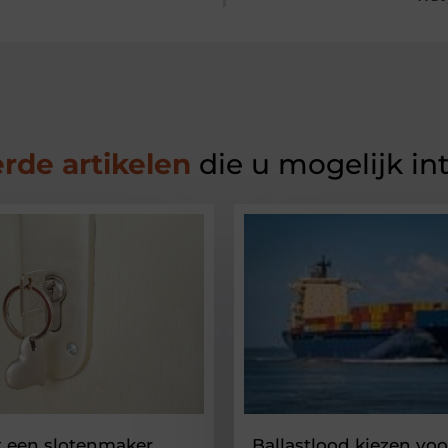
rde artikelen
die u mogelijk in
 een slotenmaker
Ballastlood kiezen voo