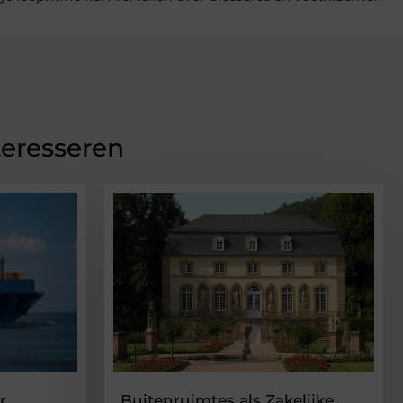
teresseren
r
Buitenruimtes als Zakelijke