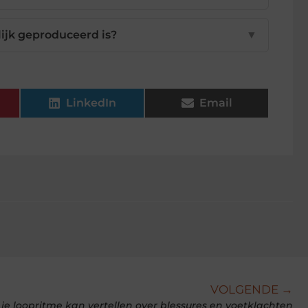
ijk geproduceerd is?
▼
LinkedIn
Email
VOLGENDE →
je loopritme kan vertellen over blessures en voetklachten