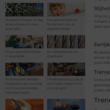
Stijlvo
Of je nu 
Draaipoort kopen, zo kies
Een gezond gebit als
lichaam e
je de juiste poort voor
fundament voor je
doen aan
jouw oprit
algehele welzijn
Eerlij
Traumasensitief werken
De veelzijdigheid van
Bij bedri
in de praktijk
staaldraad
ervoor da
jouw kled
Transp
Professionele zakelijke
Fitnessapparatuur die je
Consumen
fotografie is een krachtig
écht helpt trainen thuis
geproduc
communicatiemiddel
en in de gym
jij een 
met eigen beeld
Tren