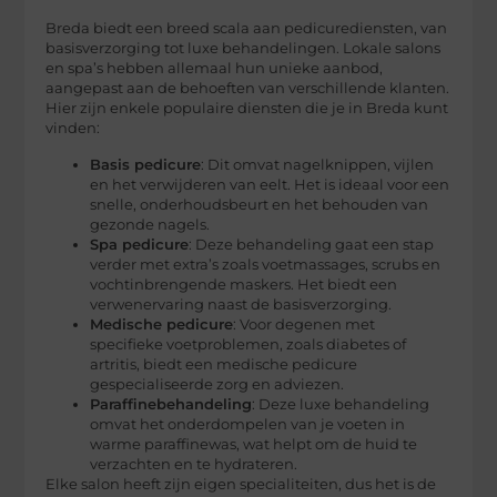
Breda biedt een breed scala aan pedicurediensten, van
basisverzorging tot luxe behandelingen. Lokale salons
en spa’s hebben allemaal hun unieke aanbod,
aangepast aan de behoeften van verschillende klanten.
Hier zijn enkele populaire diensten die je in Breda kunt
vinden:
Basis pedicure
: Dit omvat nagelknippen, vijlen
en het verwijderen van eelt. Het is ideaal voor een
snelle, onderhoudsbeurt en het behouden van
gezonde nagels.
Spa pedicure
: Deze behandeling gaat een stap
verder met extra’s zoals voetmassages, scrubs en
vochtinbrengende maskers. Het biedt een
verwenervaring naast de basisverzorging.
Medische pedicure
: Voor degenen met
specifieke voetproblemen, zoals diabetes of
artritis, biedt een medische pedicure
gespecialiseerde zorg en adviezen.
Paraffinebehandeling
: Deze luxe behandeling
omvat het onderdompelen van je voeten in
warme paraffinewas, wat helpt om de huid te
verzachten en te hydrateren.
Elke salon heeft zijn eigen specialiteiten, dus het is de