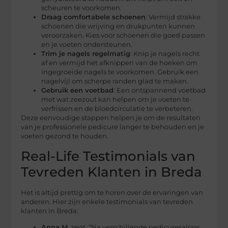
scheuren te voorkomen.
Draag comfortabele schoenen
: Vermijd strakke
schoenen die wrijving en drukpunten kunnen
veroorzaken. Kies voor schoenen die goed passen
en je voeten ondersteunen.
Trim je nagels regelmatig
: Knip je nagels recht
af en vermijd het afknippen van de hoeken om
ingegroeide nagels te voorkomen. Gebruik een
nagelvijl om scherpe randen glad te maken.
Gebruik een voetbad
: Een ontspannend voetbad
met wat zeezout kan helpen om je voeten te
verfrissen en de bloedcirculatie te verbeteren.
Deze eenvoudige stappen helpen je om de resultaten
van je professionele pedicure langer te behouden en je
voeten gezond te houden.
Real-Life Testimonials van
Tevreden Klanten in Breda
Het is altijd prettig om te horen over de ervaringen van
anderen. Hier zijn enkele testimonials van tevreden
klanten in Breda:
Anna M.
zegt, “Na verschillende pedicuresalons