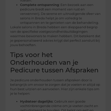
voeten.
Complete ontspanning
: Een bezoek aan een
pedicure biedt een moment van rust en
verwennerij. De serene en uitnodigende sfeer van
salons in Breda helpt je om volledig te
ontspannen en te genieten van de behandeling.
Lokale salons in Breda hebben een diepgaand begrip
van de specifieke voetgezondheidsuitdagingen
waarmee bewoners te maken hebben. Dit betekent dat
je gepersonaliseerd advies krijgt dat perfect aansluit bij
jouw behoeften.
Tips voor het
Onderhouden van je
Pedicure tussen Afspraken
Je pedicure onderhouden tussen afspraken door is
belangrijk om ervoor te zorgen dat je voeten er altijd op
hun best uitzien en aanvoelen. Hier zijn enkele tips om
je te helpen:
Hydrateer dagelijks
: Gebruik een goede
vochtinbrengende crème om je voeten zacht en
gehydrateerd te houden. Dit helpt om eelt en