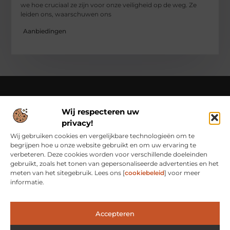
we hoe cruciaal ze zijn voor onze veiligheid op de weg. Ze
leiden ons, waarschuwen ons
Aanbiedingen
Wij respecteren uw
Over Class Actions
privacy!
Classactions.nl – Van dagelijkse inspiratie tot bijzondere
verhalen.
Verken artikelen en blogs die je informeren,
Wij gebruiken cookies en vergelijkbare technologieën om te
inspireren en bewust maken van alles wat er speelt in de
begrijpen hoe u onze website gebruikt en om uw ervaring te
wereld.
verbeteren. Deze cookies worden voor verschillende doeleinden
gebruikt, zoals het tonen van gepersonaliseerde advertenties en het
Bericht categorie
meten van het sitegebruik. Lees ons [
cookiebeleid
] voor meer
informatie.
Main Links
Accepteren
Waarom Goede Backlinks het Geheim Zijn van Online Succes
Hoe Je Met Linkbuilding Geld Kunt Verdienen: Een Praktische Kijk