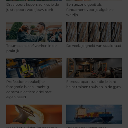
Draaipoort kopen, zo kies je de
Een gezond gebit als
juiste poort voor jouw oprit
fundament voor je algehele
welzijn
Traumasensitief werken in de
De veelzijdigheid van staaldraad
praktijk
Professionele zakelijke
Fitnessapparatuur die je écht
fotografie is een krachtig
helpt trainen thuis en in de gym
communicatiemiddel met
eigen beeld
Mehr Zeit auf der Terrasse mit
Ballastlood kiezen voor