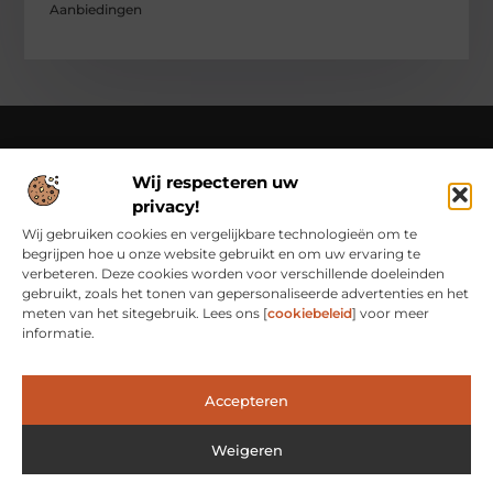
Aanbiedingen
Wij respecteren uw
Over Class Actions
privacy!
Classactions.nl – Van dagelijkse inspiratie tot bijzondere
verhalen.
Verken artikelen en blogs die je informeren,
Wij gebruiken cookies en vergelijkbare technologieën om te
inspireren en bewust maken van alles wat er speelt in de
begrijpen hoe u onze website gebruikt en om uw ervaring te
wereld.
verbeteren. Deze cookies worden voor verschillende doeleinden
gebruikt, zoals het tonen van gepersonaliseerde advertenties en het
Bericht categorie
meten van het sitegebruik. Lees ons [
cookiebeleid
] voor meer
informatie.
Main Links
Accepteren
Waarom Goede Backlinks het Geheim Zijn van Online Succes
Hoe Je Met Linkbuilding Geld Kunt Verdienen: Een Praktische Kijk
Weigeren