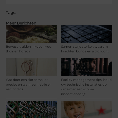
Tags:
Meer Berichten
Bewust kruiden inkopen voor
Samen sta je sterker: waarom
thuis en horeca
krachten bundelen altijd loont
Wat doet een slotenmaker
Facility management tips: houd
precies en wanneer heb je er
uw technische installaties op
een nodig?
orde met een scope-
inspectiebedrijf