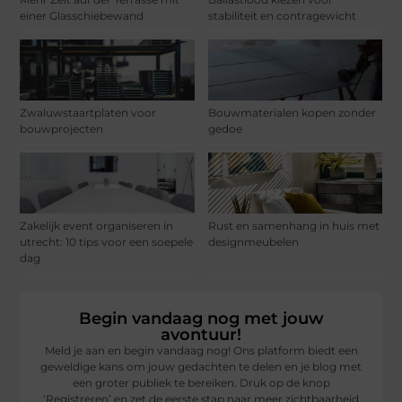
einer Glasschiebewand
stabiliteit en contragewicht
Zwaluwstaartplaten voor
Bouwmaterialen kopen zonder
bouwprojecten
gedoe
Zakelijk event organiseren in
Rust en samenhang in huis met
utrecht: 10 tips voor een soepele
designmeubelen
dag
Begin vandaag nog met jouw
avontuur!
Meld je aan en begin vandaag nog! Ons platform biedt een
geweldige kans om jouw gedachten te delen en je blog met
een groter publiek te bereiken. Druk op de knop
‘Registreren’ en zet de eerste stap naar meer zichtbaarheid