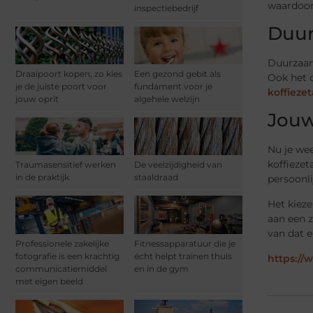
waardoor 
inspectiebedrijf
Duur
Duurzaamh
Draaipoort kopen, zo kies
Een gezond gebit als
Ook het 
je de juiste poort voor
fundament voor je
koffieze
jouw oprit
algehele welzijn
Jouw
Nu je wee
koffiezet
Traumasensitief werken
De veelzijdigheid van
in de praktijk
staaldraad
persoonli
Het kieze
aan een z
van dat 
Professionele zakelijke
Fitnessapparatuur die je
fotografie is een krachtig
écht helpt trainen thuis
https://
communicatiemiddel
en in de gym
met eigen beeld