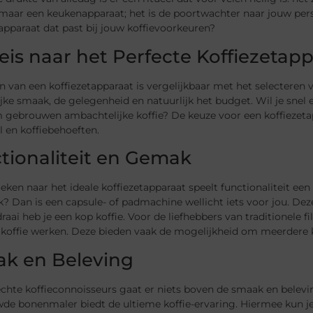
omaar een keukenapparaat; het is de poortwachter naar jouw perso
apparaat dat past bij jouw koffievoorkeuren?
eis naar het Perfecte Koffiezetap
n van een koffiezetapparaat is vergelijkbaar met het selectere
jke smaak, de gelegenheid en natuurlijk het budget. Wil je snel e
 gebrouwen ambachtelijke koffie? De keuze voor een koffiezeta
jl en koffiebehoeften.
tionaliteit en Gemak
oeken naar het ideale koffiezetapparaat speelt functionaliteit ee
 Dan is een capsule- of padmachine wellicht iets voor jou. Dez
ai heb je een kop koffie. Voor de liefhebbers van traditionele fil
offie werken. Deze bieden vaak de mogelijkheid om meerdere kop
k en Beleving
echte koffieconnoisseurs gaat er niets boven de smaak en bele
e bonenmaler biedt de ultieme koffie-ervaring. Hiermee kun je 