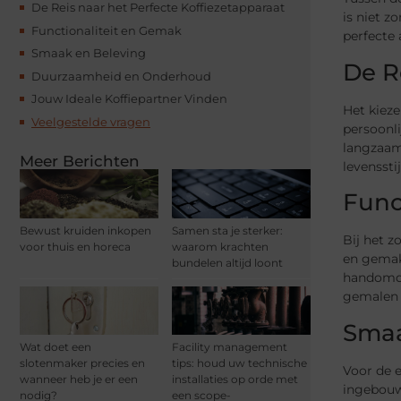
De Reis naar het Perfecte Koffiezetapparaat
is niet z
Functionaliteit en Gemak
perfecte 
Smaak en Beleving
De R
Duurzaamheid en Onderhoud
Jouw Ideale Koffiepartner Vinden
Het kieze
Veelgestelde vragen
persoonli
langzaam
Meer Berichten
levenssti
Func
Bewust kruiden inkopen
Samen sta je sterker:
Bij het z
voor thuis en horeca
waarom krachten
en gemak?
bundelen altijd loont
handomdra
gemalen k
Smaa
Wat doet een
Facility management
slotenmaker precies en
tips: houd uw technische
Voor de 
wanneer heb je er een
installaties op orde met
ingebouwd
nodig?
een scope-