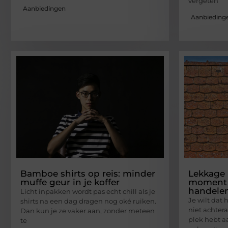
vergeten
Aanbiedingen
Aanbieding
Bamboe shirts op reis: minder
Lekkage i
muffe geur in je koffer
moment 
handele
Licht inpakken wordt pas echt chill als je
Je wilt dat 
shirts na een dag dragen nog oké ruiken.
niet achtera
Dan kun je ze vaker aan, zonder meteen
plek hebt a
te