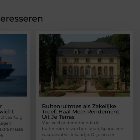
teresseren
r
Buitenruimtes als Zakelijke
ewicht
Troef: Haal Meer Rendement
Uit Je Terras
of vaartuig
Voor veel ondernemers is de
 tegen
buitenruimte van hun bedrijfspand een
 extra massa
waardevol visitekaartje. Of je nu een
e.