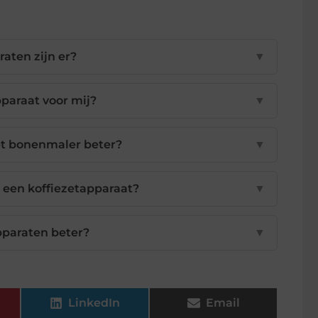
aten zijn er?
▼
pparaat voor mij?
▼
t bonenmaler beter?
▼
n een koffiezetapparaat?
▼
pparaten beter?
▼
LinkedIn
Email