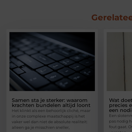
Gerelatee
Samen sta je sterker: waarom
Wat doet
krachten bundelen altijd loont
precies 
een nod
Het klinkt als een behoorlijk cliché, maar
Een slotenm
in onze complexe maatschappij is het
pas nodig h
vaker wel dan niet de absolute realiteit:
fout gaat. O
alleen ga je misschien sneller,