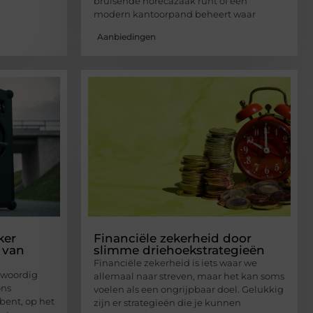
bruisende horecazaak runt of een
modern kantoorpand beheert waar
Aanbiedingen
ker
Financiële zekerheid door
 van
slimme driehoekstrategieën
Financiële zekerheid is iets waar we
nwoordig
allemaal naar streven, maar het kan soms
ons
voelen als een ongrijpbaar doel. Gelukkig
 bent, op het
zijn er strategieën die je kunnen