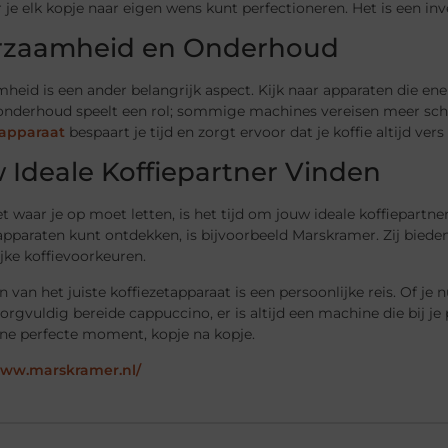
je elk kopje naar eigen wens kunt perfectioneren. Het is een inve
zaamheid en Onderhoud
eid is een ander belangrijk aspect. Kijk naar apparaten die en
onderhoud speelt een rol; sommige machines vereisen meer sc
tapparaat
bespaart je tijd en zorgt ervoor dat je koffie altijd ver
 Ideale Koffiepartner Vinden
t waar je op moet letten, is het tijd om jouw ideale koffiepartn
apparaten kunt ontdekken, is bijvoorbeeld Marskramer. Zij bieden
jke koffievoorkeuren.
n van het juiste koffiezetapparaat is een persoonlijke reis. Of je
orgvuldig bereide cappuccino, er is altijd een machine die bij j
ene perfecte moment, kopje na kopje.
www.marskramer.nl/