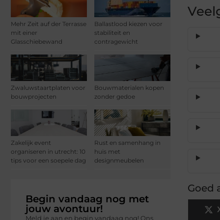
Veel
Mehr Zeit auf der Terrasse
Ballastlood kiezen voor
mit einer
stabiliteit en
Glasschiebewand
contragewicht
Zwaluwstaartplaten voor
Bouwmaterialen kopen
bouwprojecten
zonder gedoe
Zakelijk event
Rust en samenhang in
organiseren in utrecht: 10
huis met
tips voor een soepele dag
designmeubelen
Goed a
Begin vandaag nog met
jouw avontuur!
Meld je aan en begin vandaag nog! Ons