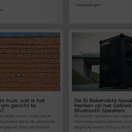
Aanbiedingen
en
n huis: wat is het
De 10 Bekendste Spea
om gericht te
Merken op het Gebied
n?
Bluetooth Speakers
het stopt, maar vooral dat je
Bluetooth speakers zijn tege
f ontdekt dat je de verkeerde
niet meer weg te denken uit 
angepakt. Wat het meeste
dagelijks leven. Of je nu thuis