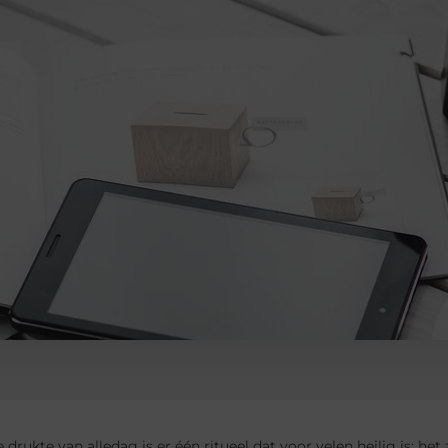
 drukte van alledag is er één ritueel dat voor velen heilig is: he