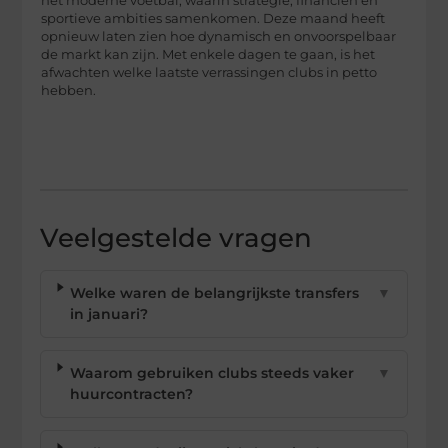
het moderne voetbal, waarin strategie, financiën en
sportieve ambities samenkomen. Deze maand heeft
opnieuw laten zien hoe dynamisch en onvoorspelbaar
de markt kan zijn. Met enkele dagen te gaan, is het
afwachten welke laatste verrassingen clubs in petto
hebben.
Veelgestelde vragen
Welke waren de belangrijkste transfers
▼
in januari?
Waarom gebruiken clubs steeds vaker
▼
huurcontracten?