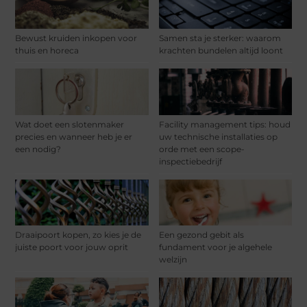
Bewust kruiden inkopen voor
Samen sta je sterker: waarom
thuis en horeca
krachten bundelen altijd loont
Wat doet een slotenmaker
Facility management tips: houd
precies en wanneer heb je er
uw technische installaties op
een nodig?
orde met een scope-
inspectiebedrijf
Draaipoort kopen, zo kies je de
Een gezond gebit als
juiste poort voor jouw oprit
fundament voor je algehele
welzijn