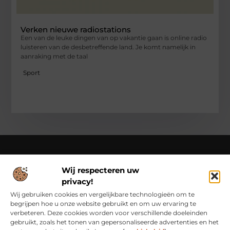
Verken nieuwe radiostations
Een van de leuke dingen van op vakantie gaan is online radio
luisteren van de desbetreffende land. Je komt namelijk in
aanraking met de taal
Sport
Wij respecteren uw
Over Class Actions
privacy!
Classactions.nl – Van dagelijkse inspiratie tot bijzondere
verhalen.
Verken artikelen en blogs die je informeren,
Wij gebruiken cookies en vergelijkbare technologieën om te
inspireren en bewust maken van alles wat er speelt in de
begrijpen hoe u onze website gebruikt en om uw ervaring te
wereld.
verbeteren. Deze cookies worden voor verschillende doeleinden
gebruikt, zoals het tonen van gepersonaliseerde advertenties en het