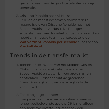
gezien als een van de grootste talenten van zijn
generatie.
Cristiano Ronaldo naar Al-Nassr
Een van de meest besproken transfers deze
maand is die van Cristiano Ronaldo naar het
Saoedi-Arabische Al-Nassr. De Portugese
superster heeft een lucratief contract getekend en
hoopt zijn nieuwe team naar succes te leiden.
Wat verdient Ronaldo per seconde
? Lees het op
VoetbalLife.nl
.
Trends in de transfermarkt
Toenemende invloed van het Midden-Oosten
Clubs in het Midden-Oosten, met name in
Saoedi-Arabië en Qatar, blijven grote namen
aantrekken. Dit benadrukt de groeiende
financiële slagkracht van deze regio’s in de
voetbalwereld.
Focus op jonge talenten
Europese topclubs investeren steeds meer in
jonge, veelbelovende spelers. Dit is niet alleen
een sportieve investering, maar ook een