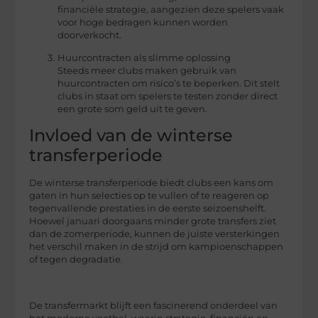
financiële strategie, aangezien deze spelers vaak
voor hoge bedragen kunnen worden
doorverkocht.
Huurcontracten als slimme oplossing
Steeds meer clubs maken gebruik van
huurcontracten om risico’s te beperken. Dit stelt
clubs in staat om spelers te testen zonder direct
een grote som geld uit te geven.
Invloed van de winterse
transferperiode
De winterse transferperiode biedt clubs een kans om
gaten in hun selecties op te vullen of te reageren op
tegenvallende prestaties in de eerste seizoenshelft.
Hoewel januari doorgaans minder grote transfers ziet
dan de zomerperiode, kunnen de juiste versterkingen
het verschil maken in de strijd om kampioenschappen
of tegen degradatie.
De transfermarkt blijft een fascinerend onderdeel van