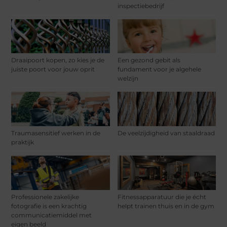
inspectiebedrijf
Draaipoort kopen, zo kies je de
Een gezond gebit als
juiste poort voor jouw oprit
fundament voor je algehele
welzijn
Traumasensitief werken in de
De veelzijdigheid van staaldraad
praktijk
Professionele zakelijke
Fitnessapparatuur die je écht
fotografie is een krachtig
helpt trainen thuis en in de gym
communicatiemiddel met
eigen beeld