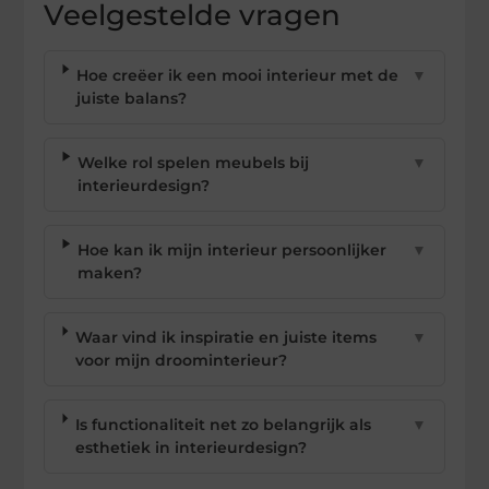
Veelgestelde vragen
Hoe creëer ik een mooi interieur met de
▼
juiste balans?
Welke rol spelen meubels bij
▼
interieurdesign?
Hoe kan ik mijn interieur persoonlijker
▼
maken?
Waar vind ik inspiratie en juiste items
▼
voor mijn droominterieur?
Is functionaliteit net zo belangrijk als
▼
esthetiek in interieurdesign?