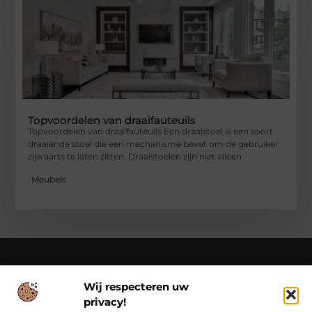
Topvoordelen van draaifauteuils
Topvoordelen van draaifauteuils Een draaistoel is een soort
draaiende stoel die een mechanisme bevat om de gebruiker
zijwaarts te laten zitten. Draaistoelen zijn niet alleen
Meubels
Wij respecteren uw
Over Class Actions
privacy!
Classactions.nl – Van dagelijkse inspiratie tot bijzondere