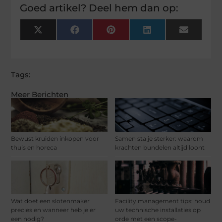
Goed artikel? Deel hem dan op:
X
Facebook
Pinterest
LinkedIn
Email
(Twitter)
Tags:
Meer Berichten
Bewust kruiden inkopen voor
Samen sta je sterker: waarom
thuis en horeca
krachten bundelen altijd loont
Wat doet een slotenmaker
Facility management tips: houd
precies en wanneer heb je er
uw technische installaties op
een nodig?
orde met een scope-