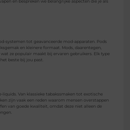
 vapen en bespreken we belangrijke aspecten die je als
 pod-systemen tot geavanceerde mod-apparaten. Pods
iksgemak en kleinere formaat. Mods, daarentegen,
at ze populair maakt bij ervaren gebruikers. Elk type
et beste bij jou past.
e-liquids. Van klassieke tabakssmaken tot exotische
maken zijn vaak een reden waarom mensen overstappen
ffen van goede kwaliteit, omdat deze niet alleen de
engen.