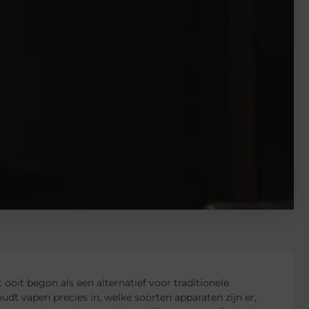
ooit begon als een alternatief voor traditionele
udt vapen precies in, welke soorten apparaten zijn er,