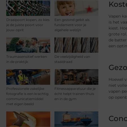
Kost
Vapen kan
Draaipoort kopen, zo kies
Een gezond gebit als
is het va
je de juiste poort voor
fundament voor je
kiest. Ho
jouw oprit
algehele welzijn
grote rol
de batter
een optim
Traumasensitief werken
De veelzijdigheid van
in de praktijk
staaldraad
Gezo
Hoewel va
niet vol
Professionele zakelijke
Fitnessapparatuur die je
vapen per
fotografie is een krachtig
écht helpt trainen thuis
op openb
communicatiemiddel
en in de gym
met eigen beeld
Conc