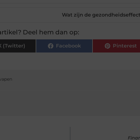
Wat zijn de gezondheidseffec
rtikel? Deel hem dan op:
X (Twitter)
Facebook
Pinterest
vapen
Finan