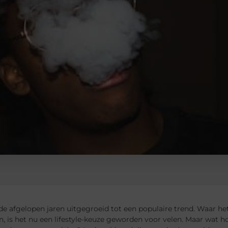
de afgelopen jaren uitgegroeid tot een populaire trend. Waar het 
n, is het nu een lifestyle-keuze geworden voor velen. Maar wat ho