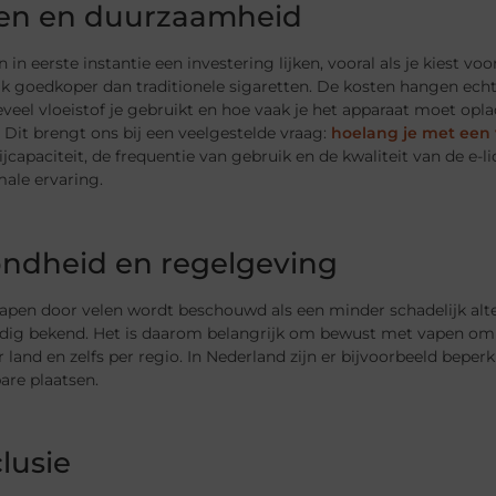
en en duurzaamheid
 in eerste instantie een investering lijken, vooral als je kiest 
ak goedkoper dan traditionele sigaretten. De kosten hangen echt
eveel vloeistof je gebruikt en hoe vaak je het apparaat moet op
. Dit brengt ons bij een veelgestelde vraag:
hoelang je met een
ijcapaciteit, de frequentie van gebruik en de kwaliteit van de e-
ale ervaring.
ndheid en regelgeving
pen door velen wordt beschouwd als een minder schadelijk alter
ledig bekend. Het is daarom belangrijk om bewust met vapen om
 land en zelfs per regio. In Nederland zijn er bijvoorbeeld bepe
are plaatsen.
lusie