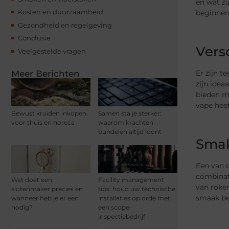
en wat zi
Kosten en duurzaamheid
beginnen
Gezondheid en regelgeving
Conclusie
Vers
Veelgestelde vragen
Er zijn 
Meer Berichten
zijn ide
bieden me
vape heef
Bewust kruiden inkopen
Samen sta je sterker:
voor thuis en horeca
waarom krachten
bundelen altijd loont
Smak
Een van d
combinat
Wat doet een
Facility management
van roken
slotenmaker precies en
tips: houd uw technische
smaak be
wanneer heb je er een
installaties op orde met
nodig?
een scope-
inspectiebedrijf