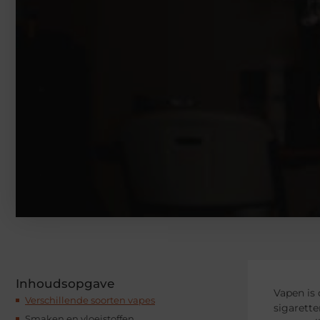
Inhoudsopgave
Vapen is 
Verschillende soorten vapes
sigarette
Smaken en vloeistoffen