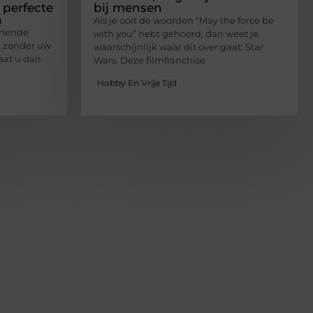
 perfecte
bij mensen
n
Als je ooit de woorden “May the force be
nnende
with you” hebt gehoord, dan weet je
lt zonder uw
waarschijnlijk waar dit over gaat: Star
Laat u dan
Wars. Deze filmfranchise
Hobby En Vrije Tijd