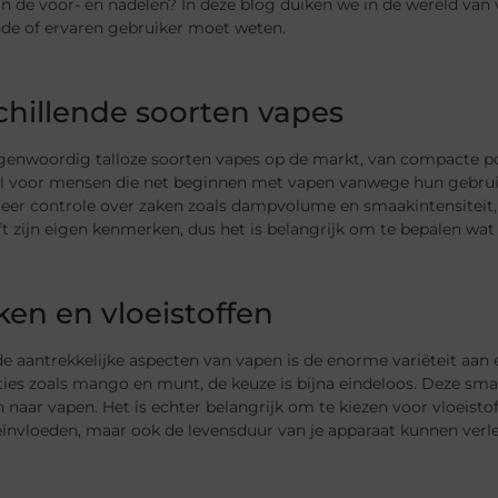
jn de voor- en nadelen? In deze blog duiken we in de wereld van
de of ervaren gebruiker moet weten.
chillende soorten vapes
tegenwoordig talloze soorten vapes op de markt, van compacte
aal voor mensen die net beginnen met vapen vanwege hun gebru
er controle over zaken zoals dampvolume en smaakintensiteit, w
t zijn eigen kenmerken, dus het is belangrijk om te bepalen wat h
en en vloeistoffen
e aantrekkelijke aspecten van vapen is de enorme variëteit aan 
ies zoals mango en munt, de keuze is bijna eindeloos. Deze s
 naar vapen. Het is echter belangrijk om te kiezen voor vloeisto
ïnvloeden, maar ook de levensduur van je apparaat kunnen verl