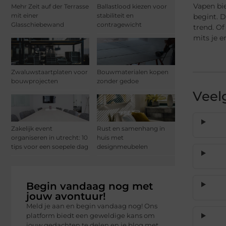
Vapen bie
Mehr Zeit auf der Terrasse
Ballastlood kiezen voor
mit einer
stabiliteit en
begint. D
Glasschiebewand
contragewicht
trend. Of
mits je 
Zwaluwstaartplaten voor
Bouwmaterialen kopen
bouwprojecten
zonder gedoe
Veel
Zakelijk event
Rust en samenhang in
organiseren in utrecht: 10
huis met
tips voor een soepele dag
designmeubelen
Begin vandaag nog met
jouw avontuur!
Meld je aan en begin vandaag nog! Ons
platform biedt een geweldige kans om
jouw gedachten te delen en je blog met