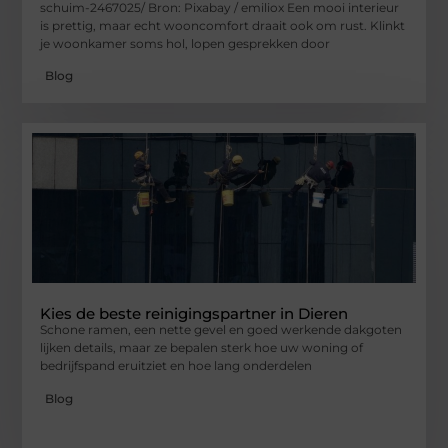
schuim-2467025/ Bron: Pixabay / emiliox Een mooi interieur
is prettig, maar echt wooncomfort draait ook om rust. Klinkt
je woonkamer soms hol, lopen gesprekken door
Blog
Kies de beste reinigingspartner in Dieren
Schone ramen, een nette gevel en goed werkende dakgoten
lijken details, maar ze bepalen sterk hoe uw woning of
bedrijfspand eruitziet en hoe lang onderdelen
Blog