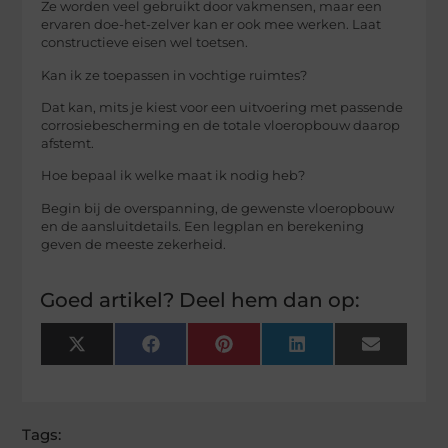
Ze worden veel gebruikt door vakmensen, maar een
ervaren doe-het-zelver kan er ook mee werken. Laat
constructieve eisen wel toetsen.
Kan ik ze toepassen in vochtige ruimtes?
Dat kan, mits je kiest voor een uitvoering met passende
corrosiebescherming en de totale vloeropbouw daarop
afstemt.
Hoe bepaal ik welke maat ik nodig heb?
Begin bij de overspanning, de gewenste vloeropbouw
en de aansluitdetails. Een legplan en berekening
geven de meeste zekerheid.
Goed artikel? Deel hem dan op:
X
Facebook
Pinterest
LinkedIn
Email
(Twitter)
Tags: