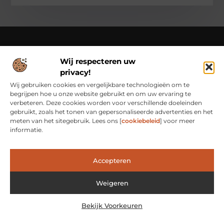
Wij respecteren uw
Over Class Actions
privacy!
Classactions.nl – Van dagelijkse inspiratie tot bijzondere
verhalen.
Verken artikelen en blogs die je informeren,
Wij gebruiken cookies en vergelijkbare technologieën om te
inspireren en bewust maken van alles wat er speelt in de
begrijpen hoe u onze website gebruikt en om uw ervaring te
wereld.
verbeteren. Deze cookies worden voor verschillende doeleinden
gebruikt, zoals het tonen van gepersonaliseerde advertenties en het
Bericht categorie
meten van het sitegebruik. Lees ons [
cookiebeleid
] voor meer
informatie.
Main Links
Accepteren
Waarom Goede Backlinks het Geheim Zijn van Online Succes
Hoe Je Met Linkbuilding Geld Kunt Verdienen: Een Praktische Kijk
Weigeren
Bekijk Voorkeuren
@2025 www.classactions.nl. All Right Reserved.