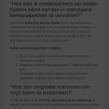
“Hoe kan ik medewerkers verrassen
tijdens kerst zonder in standaard
kerstpakketten te vervallen?”
Kies voor
beleving boven bezit
. Een cocktailpakket
waarmee het hele gezin thuis cocktails kan maken, of
een borrelplank die de kerstavond tot een culinair
feestje maakt – dat is memorabel en anders dan de
standaard worst-en-kaas-combinatie.
Extra verrassingseffect creëren:
Stuur het pakket onverwacht naar huis (niet
aangekondigd)
Voeg een persoonlijk gesproken videoboodschap
toe
Organiseer een online borrelmoment waar
iedereen tegelijk het pakket openmaakt
“Wat zijn originele manieren om
mijn team te bedanken?”
Originaliteit zit in
timing, presentatie en beleving
. In
plaats van te wachten op traditionele momenten, verras
je team: