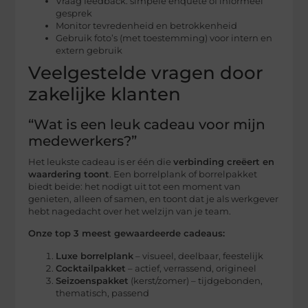
Vraag feedback: simpele enquête of informeel
gesprek
Monitor tevredenheid en betrokkenheid
Gebruik foto’s (met toestemming) voor intern en
extern gebruik
Veelgestelde vragen door
zakelijke klanten
“Wat is een leuk cadeau voor mijn
medewerkers?”
Het leukste cadeau is er één die
verbinding creëert en
waardering toont
. Een borrelplank of borrelpakket
biedt beide: het nodigt uit tot een moment van
genieten, alleen of samen, en toont dat je als werkgever
hebt nagedacht over het welzijn van je team.
Onze top 3 meest gewaardeerde cadeaus:
Luxe borrelplank
– visueel, deelbaar, feestelijk
Cocktailpakket
– actief, verrassend, origineel
Seizoenspakket
(kerst/zomer) – tijdgebonden,
thematisch, passend