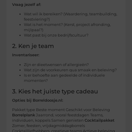
Vraag jezelf af:
Wat wil ik bereiken? (Waardering, teambuilding,
feestviering?)
Wat is het moment? (Kerst, project afronding,
mijlpaal?)
Wat past bij onze bedrijfscultuur?
2. Ken je team
Inventariseer:
Zijn er dieetwensen of allergieën?
Wat zijn de voorkeuren qua smaak en beleving?
Is er behoefte aan gedeelde of individuele
momenten?
3. Kies het juiste type cadeau
Opties bij Borreldoosje.nl:
Pakket type Beste moment Geschikt voor Beleving
Borrelplank
Jaarrond, vooral feestdagen Teams,
individuen, koppels Samen genieten
Cocktailpakket
Zomer, feesten, vrijdagmiddagborrels
Cocktailliefhebbers, creatieve teams Actieve beleving