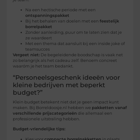
Na een hectische periode met een
ontspanningspakket
Bij het behalen van doelen met een
feestelijk
borrelpakket
Zonder aanleiding, puur om te laten zien dat je
ze waardeert
Met een thema dat aansluit bij een inside joke of
teamsucces
Vergeet niet:
De begeleidende boodschap is vaak net
zo belangrijk als het cadeau zelf. Benoem concreet
waaróm je het team bedankt.
“Personeelsgeschenk ideeën voor
kleine bedrijven met beperkt
budget?”
Klein budget betekent niet dat je geen impact kunt
maken. Bij Borreldoosje.nl hebben we
pakketten vanaf
verschillende prijscategorieën
die allemaal een
professionele uitstraling hebben.
Budget-vriendelijke tips:
Kies voor
compacte borrelpakketten
in plaats