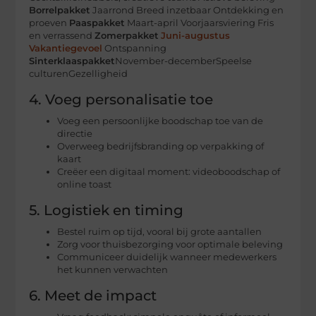
Borrelpakket
Jaarrond Breed inzetbaar Ontdekking en
proeven
Paaspakket
Maart-april Voorjaarsviering Fris
en verrassend
Zomerpakket
Juni-augustus
Vakantiegevoel
Ontspanning
Sinterklaaspakket
November-decemberSpeelse
culturenGezelligheid
4. Voeg personalisatie toe
Voeg een persoonlijke boodschap toe van de
directie
Overweeg bedrijfsbranding op verpakking of
kaart
Creëer een digitaal moment: videoboodschap of
online toast
5. Logistiek en timing
Bestel ruim op tijd, vooral bij grote aantallen
Zorg voor thuisbezorging voor optimale beleving
Communiceer duidelijk wanneer medewerkers
het kunnen verwachten
6. Meet de impact