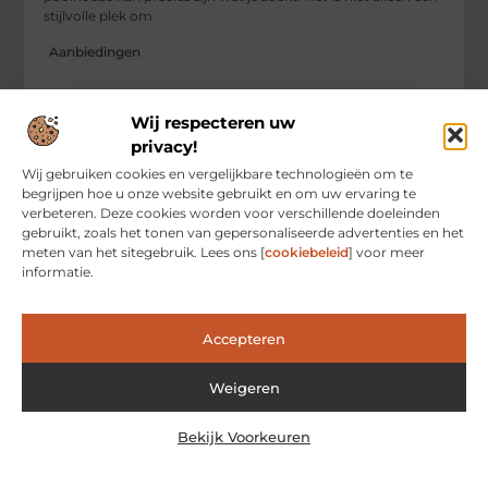
stijlvolle plek om
Aanbiedingen
Wij respecteren uw
privacy!
Wij gebruiken cookies en vergelijkbare technologieën om te
begrijpen hoe u onze website gebruikt en om uw ervaring te
verbeteren. Deze cookies worden voor verschillende doeleinden
gebruikt, zoals het tonen van gepersonaliseerde advertenties en het
meten van het sitegebruik. Lees ons [
cookiebeleid
] voor meer
informatie.
Accepteren
Zo geniet je overal ter wereld van de beste
producten
Als je in het buitenland woont, kan het soms lastig zijn om je
Weigeren
favoriete producten uit Nederland of België te vinden.
Gelukkig is er een
Bekijk Voorkeuren
Aanbiedingen