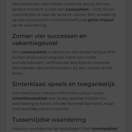
Veel bedrijven laten Pasen onbenut, terwijl het een
perfect moment is voor een
paaspakket
– licht, fris en
vooruitkijkend naar de lente en zomer. Een verrassing
op een onverwacht moment heeft juist
grote impact
op de waardering.
Zomer: vier successen en
vakantiegevoel
Een
zomerpakket
is ideaal om het eerste halfjaar af te
sluiten of als vakantiegroet. Denk aan lichte
borrelproducten, verfrissende drankjes en zomerse
delicatessen die perfect passen bij een avond op het
terras.
Sinterklaas: speels en toegankelijk
Voor bedrijven met een informele cultuur is een
sinterklaaspakket
een leuke, speelse manier om
waardering te tonen. Minder formeel dan kerst, maar
met dezelfde warme intentie.
Tussentijdse waardering
Waarom wachten tot de feestdagen? Een
borrelpakket