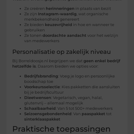
Ze creëren
herinneringen
in plaats van bezit
Ze zijn
Instagram-waardig
, wat organische
merkbekendheid genereert
Ze bieden
keuzevrijheid
in hoe en wanneer te
gebruiken
Ze tonen
doordachte aandacht
voor het welzijn
van medewerkers
Personalisatie op zakelijk niveau
Bij Borreldoosje.nl begrijpen we dat
geen enkel bedrijf
hetzelfde is
. Daarom bieden we opties voor:
Bedrijfsbranding
: Voeg je logo en persoonlijke
boodschap toe
Voorkeursselectie
: Kies pakketten die aansluiten
bij je bedrijfscultuur
Dieetwensen
: Vegetarisch, vegan, halal,
glutenvrij – allemaal mogelijk
Schaalbaarheid
: Van 5 tot 500+ medewerkers
Seizoensgebondenheid
: Van
paaspakket
tot
sinterklaaspakket
Praktische toepassingen