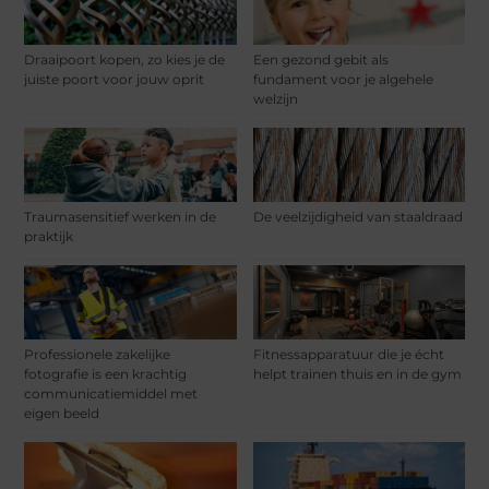
Draaipoort kopen, zo kies je de
Een gezond gebit als
juiste poort voor jouw oprit
fundament voor je algehele
welzijn
Traumasensitief werken in de
De veelzijdigheid van staaldraad
praktijk
Professionele zakelijke
Fitnessapparatuur die je écht
fotografie is een krachtig
helpt trainen thuis en in de gym
communicatiemiddel met
eigen beeld