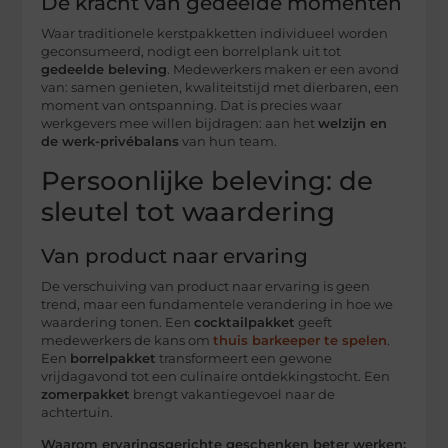
De kracht van gedeelde momenten
Waar traditionele kerstpakketten individueel worden
geconsumeerd, nodigt een borrelplank uit tot
gedeelde beleving
. Medewerkers maken er een avond
van: samen genieten, kwaliteitstijd met dierbaren, een
moment van ontspanning. Dat is precies waar
werkgevers mee willen bijdragen: aan het
welzijn en
de werk-privébalans
van hun team.
Persoonlijke beleving: de
sleutel tot waardering
Van product naar ervaring
De verschuiving van product naar ervaring is geen
trend, maar een fundamentele verandering in hoe we
waardering tonen. Een
cocktailpakket
geeft
medewerkers de kans om
thuis barkeeper te spelen
.
Een
borrelpakket
transformeert een gewone
vrijdagavond tot een culinaire ontdekkingstocht. Een
zomerpakket
brengt vakantiegevoel naar de
achtertuin.
Waarom ervaringsgerichte geschenken beter werken: