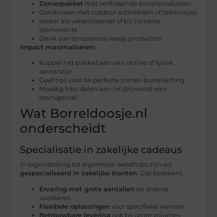
Zomerpakket
met verfrissende borrelproducten
Combineer met outdoor activiteiten of teamuitjes
Ideaal als vakantiegroet of bij zomerse
teamevents
Denk aan terrasterras-ready producten
Impact maximaliseren:
Koppel het pakket aan een online of fysiek
samenzijn
Geef tips voor de perfecte zomer-borrelsetting
Moedig foto-delen aan (vrijblijvend) voor
teamgevoel
Wat Borreldoosje.nl
onderscheidt
Specialisatie in zakelijke cadeaus
In tegenstelling tot algemene webshops zijn wij
gespecialiseerd in zakelijke klanten
. Dat betekent:
Ervaring met grote aantallen
en diverse
voorkeren
Flexibele oplossingen
voor specifieke wensen
Betrouwbare levering
ook bij grote volumes